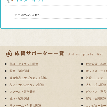
データがありません。
■
美容・ダイエット関連
■
住宅設備・各種
■
医療・福祉関連
■
オフィス・住ま
■
健康食品・サプリメント関連
■
雑貨・インテリ
■
占い・カウンセリング関連
■
人材・求人関連
■
スクール・留学関連
■
ビジネス・運営
■
資格・試験関連
■
買取・金融関連
■
リフォーム・引越し関連
■
コンピューター