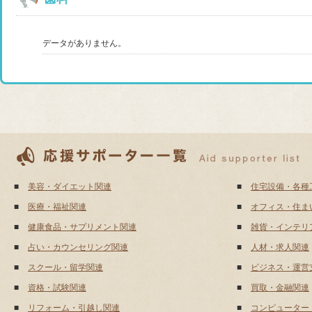
データがありません。
■
美容・ダイエット関連
■
住宅設備・各種
■
医療・福祉関連
■
オフィス・住ま
■
健康食品・サプリメント関連
■
雑貨・インテリ
■
占い・カウンセリング関連
■
人材・求人関連
■
スクール・留学関連
■
ビジネス・運営
■
資格・試験関連
■
買取・金融関連
■
リフォーム・引越し関連
■
コンピューター